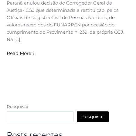
Paraná anulou decisão do Corregedor Geral de
Provimento
Justiça- CGJ que determinada a restituição, pelos
da
Oficiais de Registro Civil de Pessoas Naturais, de
CGJ
valores recebidos do FUNARPEN por ocasião do
cumprimento do Provimento n. 239, da própria CGJ.
Na […]
Read More »
Pesquisar
Pesquisar
Posts recentes