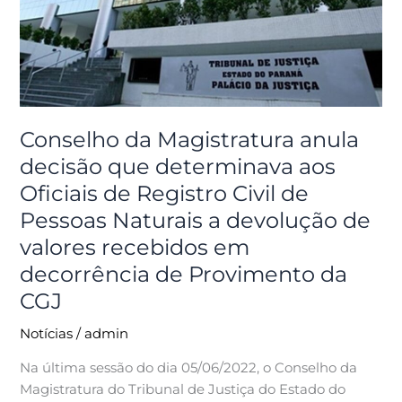
decisão
que
determinava
aos
Oficiais
de
Conselho da Magistratura anula
Registro
Civil
decisão que determinava aos
de
Oficiais de Registro Civil de
Pessoas
Pessoas Naturais a devolução de
Naturais
valores recebidos em
a
devolução
decorrência de Provimento da
de
CGJ
valores
recebidos
Notícias
/
admin
em
Na última sessão do dia 05/06/2022, o Conselho da
decorrência
Magistratura do Tribunal de Justiça do Estado do
de