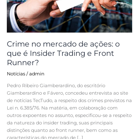
o
que
é
Insider
Trading
e
Crime no mercado de ações: o
Front
que é Insider Trading e Front
Runner?
Runner?
Notícias
/
admin
Pedro Ribeiro Giamberardino, do escritório
Giamberardino e Fávero, concedeu entrevista ao site
de notícias TecTudo, a respeito dos crimes previstos na
Lei n. 6.385/76. Na matéria, em colaboração com
outros expoentes no assunto, especificou-se a respeito
da natureza do insider trading, suas principais
distinções quanto ao front runner, bem como as
características do mercado de […]