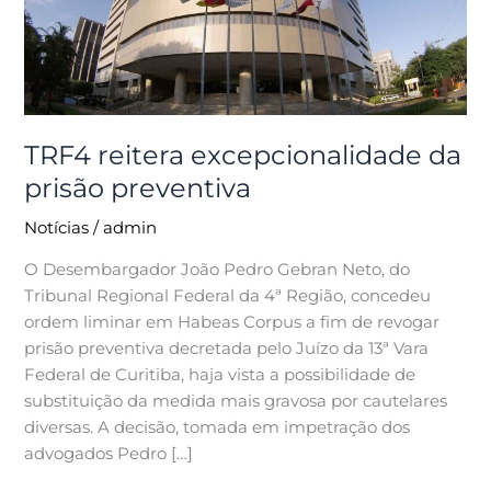
preventiva
TRF4 reitera excepcionalidade da
prisão preventiva
Notícias
/
admin
O Desembargador João Pedro Gebran Neto, do
Tribunal Regional Federal da 4ª Região, concedeu
ordem liminar em Habeas Corpus a fim de revogar
prisão preventiva decretada pelo Juízo da 13ª Vara
Federal de Curitiba, haja vista a possibilidade de
substituição da medida mais gravosa por cautelares
diversas. A decisão, tomada em impetração dos
advogados Pedro […]