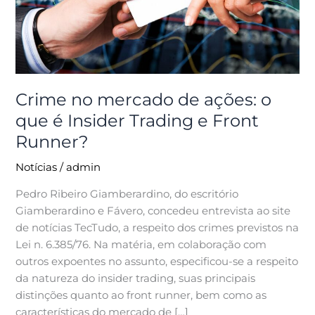
o
que
é
Insider
Trading
e
Crime no mercado de ações: o
Front
que é Insider Trading e Front
Runner?
Runner?
Notícias
/
admin
Pedro Ribeiro Giamberardino, do escritório
Giamberardino e Fávero, concedeu entrevista ao site
de notícias TecTudo, a respeito dos crimes previstos na
Lei n. 6.385/76. Na matéria, em colaboração com
outros expoentes no assunto, especificou-se a respeito
da natureza do insider trading, suas principais
distinções quanto ao front runner, bem como as
características do mercado de […]